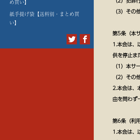
（2）犯罪
め買い】
（3）その
紙手提げ袋【送料別・まとめ買
い】
第5条（本
1.本会は
供を停止ま
（1）本サ
（2）その
2.本会は
由を問わず
第6条（利
1.本会は