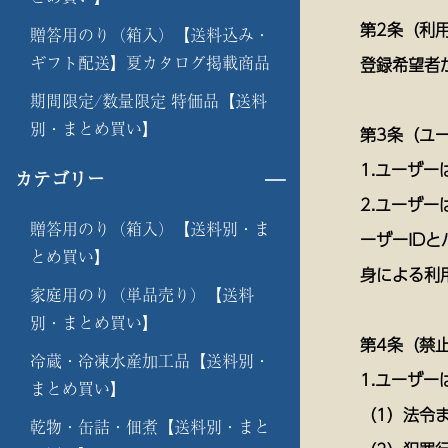
第2条（利
贈答用のり（箱入）【送料込み・
ギフト配送】夏カタログ掲載商品
登録希望者
期間限定/数量限定 特価品【送料
別・まとめ買い】
第3条（ユ
1.ユーザ
カテゴリー
2.ユーザ
贈答用のり（箱入）【送料別・ま
ーザーID
とめ買い】
身による利
家庭用のり（単品売り）【送料
別・まとめ買い】
第4条（禁
冷蔵・冷凍水産加工品【送料別・
1.ユーザ
まとめ買い】
（1）法令
乾物・缶詰・佃煮【送料別・まと