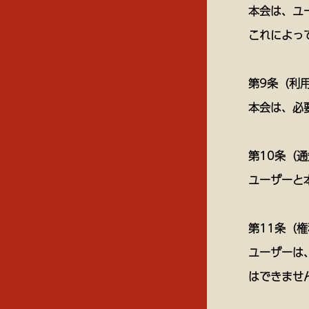
本会は、ユ
これによっ
第9条（利
本会は、必
第10条（
ユーザーと
第11条（
ユーザーは
はできませ