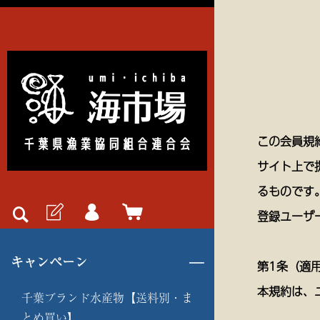
この会員規
サイト上で
るものです
登録ユーザ
キャンペーン
第1条（適
本規約は、
千葉ブランド水産物【送料別・ま
とめ買い】