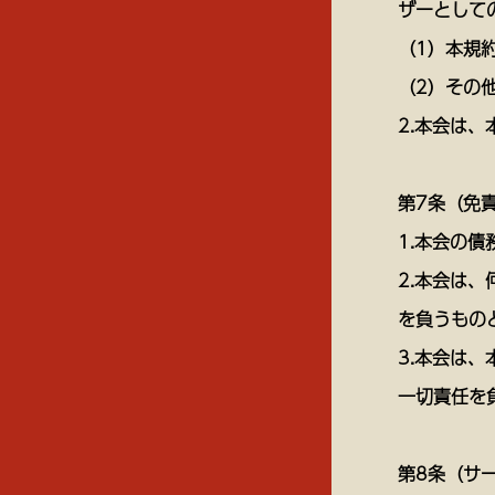
ザーとして
（1）本規
（2）その
2.本会は
第7条（免
1.本会の
2.本会は
を負うもの
3.本会は
一切責任を
第8条（サ