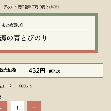
（5枚）木更津盤洲干潟の青とびのり
・まとめ買い】
干潟の青とびのり
432円
販売価格
（税込み）
品コード
600619
量
-
+