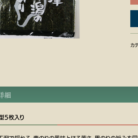
カ
品詳細
全型５枚入り