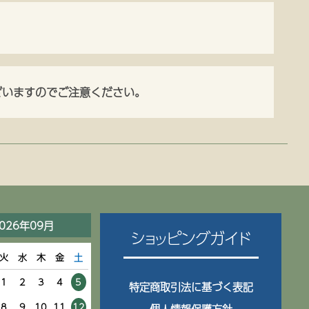
ざいますのでご注意ください。
026年09月
ショッピングガイド
火
水
木
金
土
1
2
3
4
5
特定商取引法に基づく表記
8
9
10
11
12
個人情報保護方針