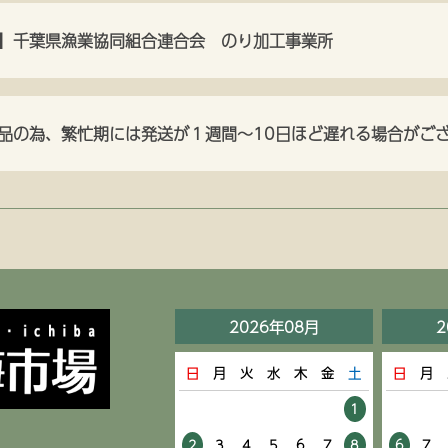
】千葉県漁業協同組合連合会 のり加工事業所
品の為、繁忙期には発送が１週間～10日ほど遅れる場合がご
2026年08月
2
日
月
火
水
木
金
土
日
月
1
2
3
4
5
6
7
8
6
7