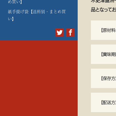
木更津盤洲
め買い】
品となってお
紙手提げ袋【送料別・まとめ買
い】
【原材料
【賞味期
【保存方
【配送方